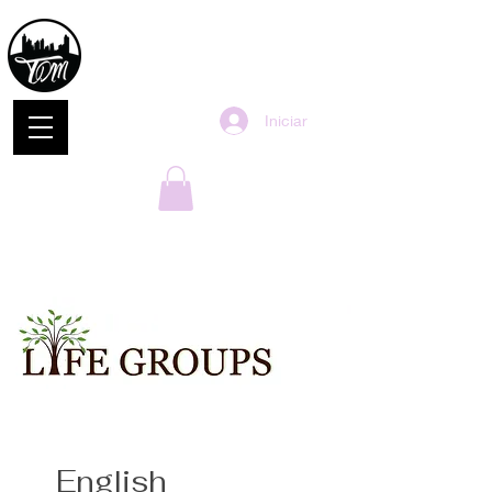
Iniciar
< Back
English