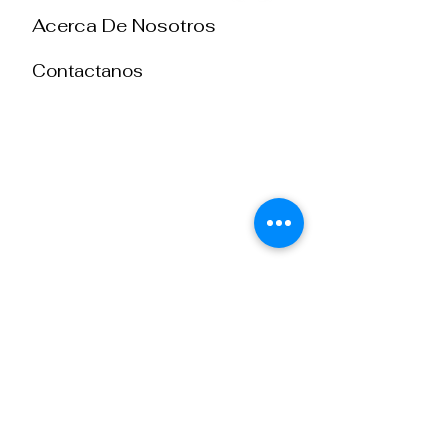
Acerca De Nosotros
Contactanos
DONAR
ENTRENAMIENTOS
Introducción al ministerio en TDM
Ministerio de Ninos de Primaria
Ministerio de Hospitalidad
Visión 2021